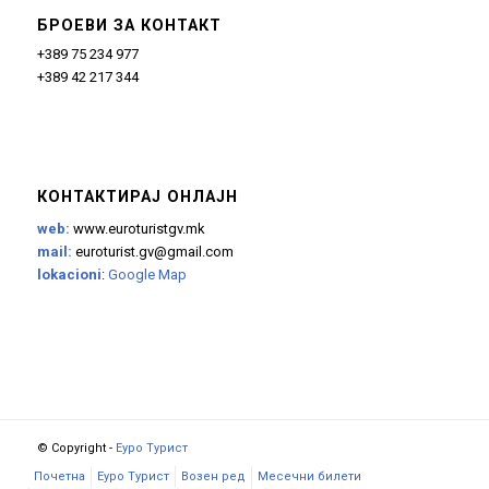
БРОЕВИ ЗА КОНТАКТ
+389 75 234 977
+389 42 217 344
КОНТАКТИРАЈ ОНЛАЈН
web:
www.euroturistgv.mk
mail:
euroturist.gv@gmail.com
lokacioni
:
Google Map
© Copyright -
Еуро Турист
Почетна
Еуро Турист
Возен ред
Месечни билети