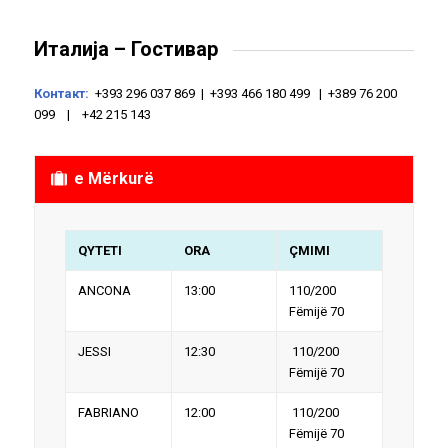
Италија – Гостивар
Контакт:
+393 296 037 869 | +393 466 180 499 | +389 76 200
099 | +42 215 143
e Mërkurë
QYTETI
ORA
ÇMIMI
ANCONA
13:00
110/200
Fëmijë 70
JESSI
12:30
110/200
Fëmijë 70
FABRIANO
12:00
110/200
Fëmijë 70