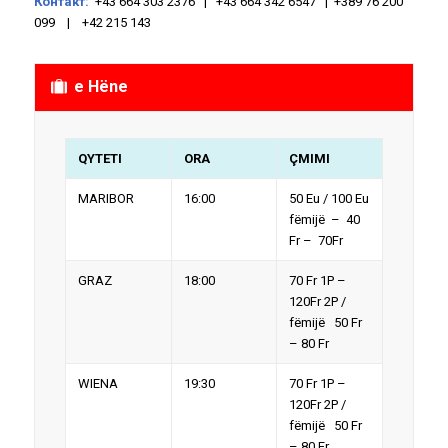
Контакт:
+43 664 303 2376 | +43 664 342 6547 | +389 76 200
099 | +42 215 143
e Hëne
QYTETI
ORA
ÇMIMI
MARIBOR
16:00
50 Eu / 100 Eu
fëmijë – 40
Fr – 70Fr
GRAZ
18:00
70 Fr 1P –
120Fr 2P /
fëmijë 50 Fr
– 80 Fr
WIENA
19:30
70 Fr 1P –
120Fr 2P /
fëmijë 50 Fr
– 80 Fr