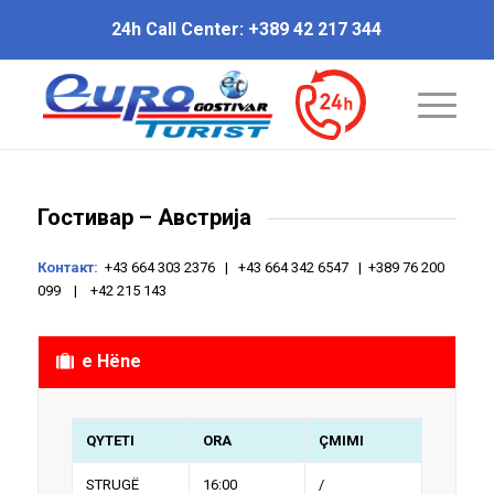
24h Call Center: +389 42 217 344
Гостивар – Австрија
Контакт:
+43 664 303 2376 | +43 664 342 6547 | +389 76 200
099 | +42 215 143
e Hëne
QYTETI
ORA
ÇMIMI
STRUGË
16:00
/