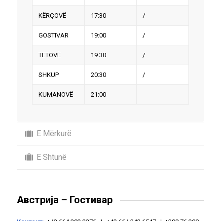
KËRÇOVË
17:30
/
GOSTIVAR
19:00
/
TETOVË
19:30
/
SHKUP
20:30
/
KUMANOVË
21:00
E Mërkurë
E Shtunë
Австрија – Гостивар