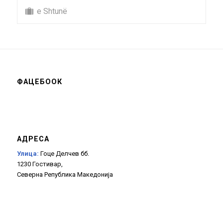
e Shtunë
ФАЦЕБООК
АДРЕСА
Улица:
Гоце Делчев бб.
1230 Гостивар,
Северна Република Македонија