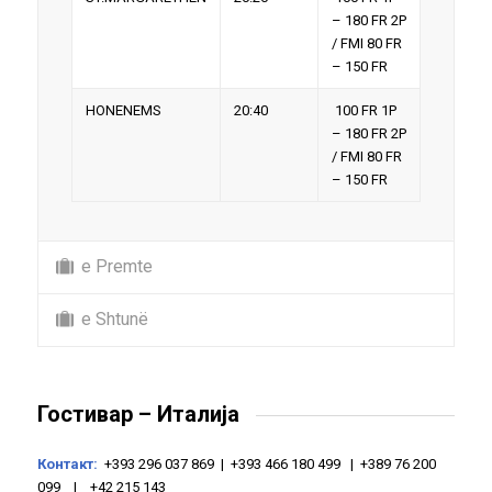
– 180 FR 2P
/ FMI 80 FR
– 150 FR
HONENEMS
20:40
100 FR 1P
– 180 FR 2P
/ FMI 80 FR
– 150 FR
e Premte
e Shtunë
Гостивар – Италија
Контакт:
+393 296 037 869 | +393 466 180 499 | +389 76 200
099 | +42 215 143