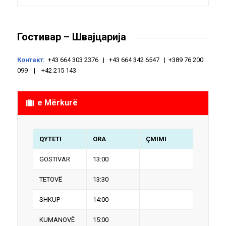
Гостивар – Швајцарија
Контакт:
+43 664 303 2376 | +43 664 342 6547 | +389 76 200
099 | +42 215 143
e Mërkurë
QYTETI
ORA
ÇMIMI
GOSTIVAR
13:00
TETOVË
13:30
SHKUP
14:00
KUMANOVË
15:00