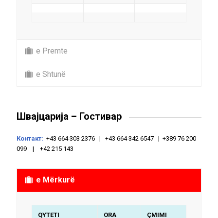
e Premte
e Shtunë
Швајцарија – Гостивар
Контакт:
+43 664 303 2376 | +43 664 342 6547 | +389 76 200
099 | +42 215 143
e Mërkurë
QYTETI
ORA
ÇMIMI