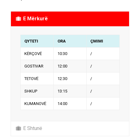
E Mërkurë
QYTETI
ORA
ÇMIMI
KËRÇOVË
10:30
/
GOSTIVAR
12:00
/
TETOVË
12:30
/
SHKUP
13:15
/
KUMANOVË
14:00
/
E Shtunë