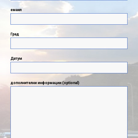
емаил
Град
Датум
дополнителни информации (optional)