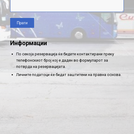
Информации
По секоја резервација ќе бидете контактирани преку
телефонскиот број кој е даден во формуларот за
потврда на резервацијата.
Личните податоци ќе бидат заштитени на правна основа.